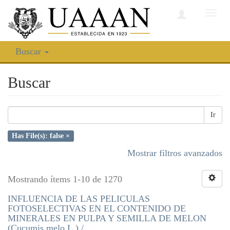
Camb
nave
Buscar
Buscar
Ir
Has File(s): false ×
Mostrar filtros avanzados
Mostrando ítems 1-10 de 1270
INFLUENCIA DE LAS PELICULAS
FOTOSELECTIVAS EN EL CONTENIDO DE
MINERALES EN PULPA Y SEMILLA DE MELON
(Cucumis melo L.) /