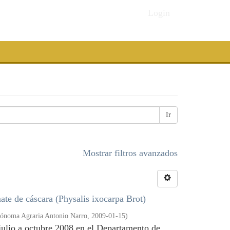
Login
Ir
Mostrar filtros avanzados
mate de cáscara (Physalis ixocarpa Brot)
tónoma Agraria Antonio Narro
,
2009-01-15
)
 julio a octubre 2008 en el Departamento de