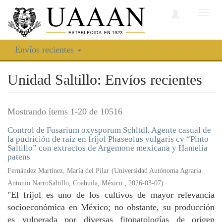
Camb
nave
Envíos recientes
Unidad Saltillo: Envíos recientes
Mostrando ítems 1-20 de 10516
Control de Fusarium oxysporum Schltdl. Agente casual de
la pudrición de raíz en frijol Phaseolus vulgaris cv “Pinto
Saltillo” con extractos de Argemone mexicana y Hamelia
patens
Fernández Martínez, María del Pilar
(
Universidad Autónoma Agraria
Antonio NarroSaltillo, Coahuila, México.
,
2026-03-07
)
"El frijol es uno de los cultivos de mayor relevancia
socioeconómica en México; no obstante, su producción
es vulnerada por diversas fitopatologías de origen