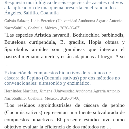
Respuesta morfológica de seis especies de zacates nativos
a la aplicación de una quema prescrita en el rancho los
Ángeles, Saltillo, Coahuila
Galván Salazar, Lidia Berenice
(
Universidad Autónoma Agraria Antonio
NarroSaltillo, Coahuila, México.
,
2026-06-07
)
"Las especies Aristida havardii, Bothriochloa barbinodis,
Bouteloua curtipendula, B. gracilis, Hopia obtusa y
Sporobolus airoides son gramíneas que integran el
pastizal mediano abierto y están adaptadas al fuego. A su
...
Extracción de compuestos bioactivos de residuos de
cáscara de Pepino (Cucumis sativus) por dos métodos no
convencionales: ultrasonido y enzimático.
Hernández Martínez, Ximena
(
Universidad Autónoma Agraria Antonio
NarroSaltillo, Coahuila, México.
,
2026-04-06
)
"Los residuos agroindustriales de cáscara de pepino
(Cucumis sativus) representan una fuente subvalorada de
compuestos bioactivos. El presente estudio tuvo como
objetivo evaluar la eficiencia de dos métodos no ...