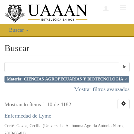
Camb
nave
Buscar
Buscar
Ir
Materia: CIENCIAS AGROPECUARIAS Y BIOTECNOLOGÍA ×
Mostrar filtros avanzados
Mostrando ítems 1-10 de 4182
Enfermedad de Lyme
Cortés Govea, Cecilia
(
Universidad Autónoma Agraria Antonio Narro
,
2010-06-01
)