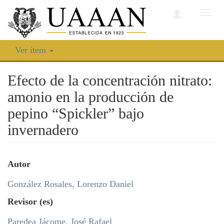
Camb
nave
Ver ítem
Efecto de la concentración nitrato:
amonio en la producción de
pepino “Spickler” bajo
invernadero
Autor
González Rosales, Lorenzo Daniel
Revisor (es)
Paredea Jácome, José Rafael