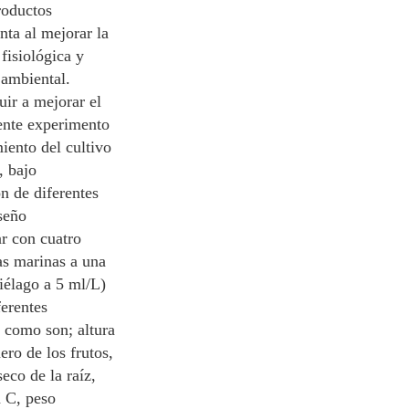
roductos
nta al mejorar la
 fisiológica y
 ambiental.
ir a mejorar el
sente experimento
miento del cultivo
, bajo
n de diferentes
seño
r con cuatro
gas marinas a una
iélago a 5 ml/L)
erentes
o como son; altura
ero de los frutos,
eco de la raíz,
a C, peso