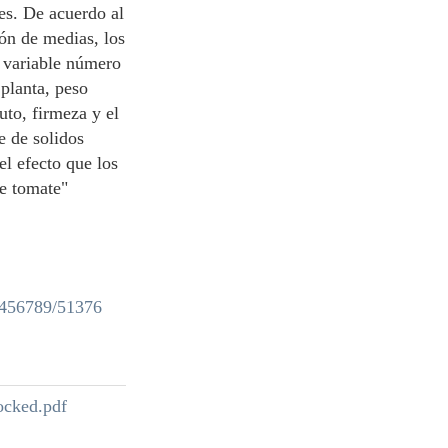
les. De acuerdo al
ión de medias, los
a variable número
 planta, peso
uto, firmeza y el
e de solidos
el efecto que los
de tomate"
23456789/51376
ked.pdf