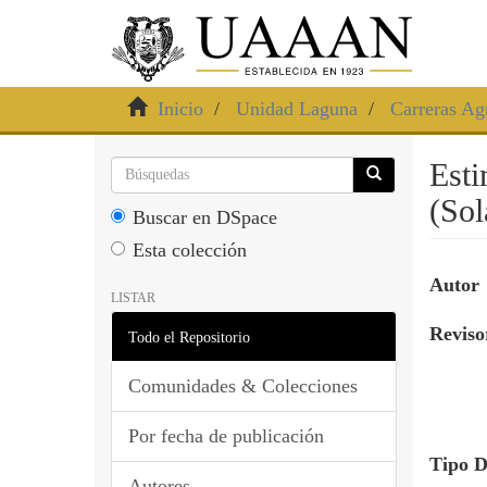
Inicio
Unidad Laguna
Carreras A
Esti
(Sol
Buscar en DSpace
Esta colección
Autor
LISTAR
Revisor
Todo el Repositorio
Comunidades & Colecciones
Por fecha de publicación
Tipo 
Autores