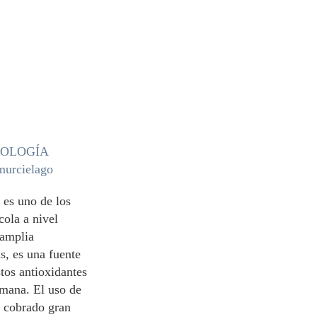
o
NOLOGÍA
murcielago
 es uno de los
cola a nivel
 amplia
, es una fuente
tos antioxidantes
umana. El uso de
a cobrado gran