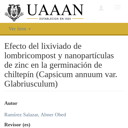
Camb
nave
Ver ítem
Efecto del lixiviado de
lombricompost y nanopartículas
de zinc en la germinación de
chiltepín (Capsicum annuum var.
Glabriusculum)
Autor
Ramírez Salazar, Abner Obed
Revisor (es)