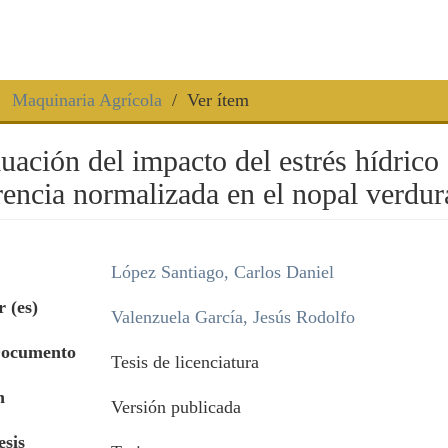
Maquinaria Agrícola
Ver ítem
uación del impacto del estrés hídrico 
rencia normalizada en el nopal verdur
López Santiago, Carlos Daniel
 (es)
Valenzuela García, Jesús Rodolfo
Documento
Tesis de licenciatura
n
Versión publicada
esis