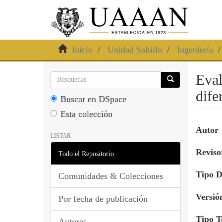
Inicio
Unidad Saltillo
Ingeniería
Eval
dife
Buscar en DSpace
Esta colección
Autor
LISTAR
Revisor
Todo el Repositorio
Tipo 
Comunidades & Colecciones
Versió
Por fecha de publicación
Tipo T
Autores