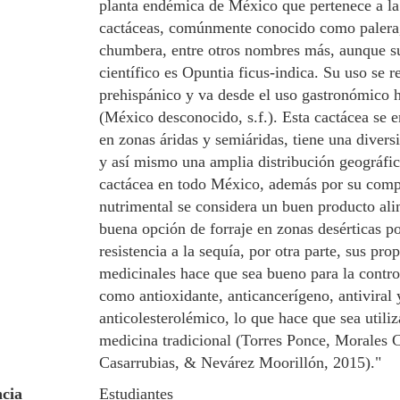
planta endémica de México que pertenece a la 
cactáceas, comúnmente conocido como palera,
chumbera, entre otros nombres más, aunque 
científico es Opuntia ficus-indica. Su uso se 
prehispánico y va desde el uso gastronómico h
(México desconocido, s.f.). Esta cactácea se 
en zonas áridas y semiáridas, tiene una divers
y así mismo una amplia distribución geográfic
cactácea en todo México, además por su comp
nutrimental se considera un buen producto ali
buena opción de forraje en zonas desérticas po
resistencia a la sequía, por otra parte, sus pro
medicinales hace que sea bueno para la control
como antioxidante, anticancerígeno, antiviral
anticolesterolémico, lo que hace que sea utiliz
medicina tradicional (Torres Ponce, Morales C
Casarrubias, & Nevárez Moorillón, 2015)."
cia
Estudiantes