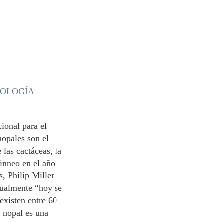
o
NOLOGÍA
ional para el
nopales son el
 las cactáceas, la
inneo en el año
, Philip Miller
tualmente “hoy se
existen entre 60
 nopal es una