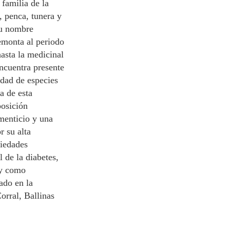
familia de la
 penca, tunera y
su nombre
remonta al periodo
asta la medicinal
encuentra presente
idad de especies
a de esta
osición
menticio y una
r su alta
piedades
 de la diabetes,
 y como
ado en la
orral, Ballinas