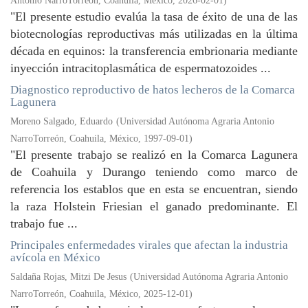
Antonio NarroTorreón, Coahuila, México
,
2026-02-01
)
"El presente estudio evalúa la tasa de éxito de una de las
biotecnologías reproductivas más utilizadas en la última
década en equinos: la transferencia embrionaria mediante
inyección intracitoplasmática de espermatozoides ...
Diagnostico reproductivo de hatos lecheros de la Comarca
Lagunera
Moreno Salgado, Eduardo
(
Universidad Autónoma Agraria Antonio
NarroTorreón, Coahuila, México
,
1997-09-01
)
"El presente trabajo se realizó en la Comarca Lagunera
de Coahuila y Durango teniendo como marco de
referencia los establos que en esta se encuentran, siendo
la raza Holstein Friesian el ganado predominante. El
trabajo fue ...
Principales enfermedades virales que afectan la industria
avícola en México
Saldaña Rojas, Mitzi De Jesus
(
Universidad Autónoma Agraria Antonio
NarroTorreón, Coahuila, México
,
2025-12-01
)