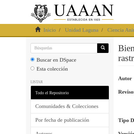
Inicio
Unidad Laguna
Ciencia Ani
Bien
rast
Buscar en DSpace
Esta colección
Autor
LISTAR
Revisor
Todo el Repositorio
Comunidades & Colecciones
Por fecha de publicación
Tipo 
Autores
Versió