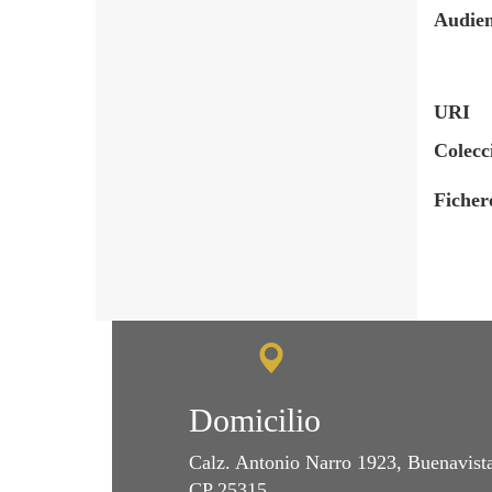
Audien
URI
Colecc
Ficher
Domicilio
Calz. Antonio Narro 1923, Buenavist
CP 25315