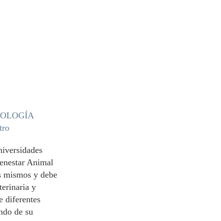
o
NOLOGÍA
tro
niversidades
ienestar Animal
os mismos y debe
erinaria y
e diferentes
endo de su