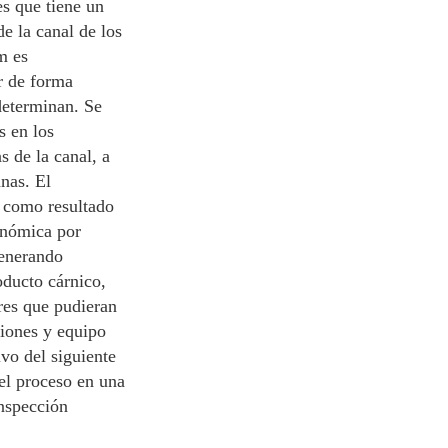
es que tiene un
de la canal de los
m es
r de forma
determinan. Se
s en los
as de la canal, a
nas. El
 como resultado
onómica por
generando
oducto cárnico,
ores que pudieran
ciones y equipo
ivo del siguiente
del proceso en una
nspección