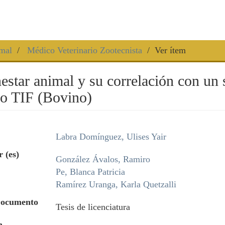
mal
Médico Veterinario Zootecnista
Ver ítem
estar animal y su correlación con un 
ro TIF (Bovino)
Labra Domínguez, Ulises Yair
 (es)
González Ávalos, Ramiro
Pe, Blanca Patricia
Ramírez Uranga, Karla Quetzalli
Documento
Tesis de licenciatura
n