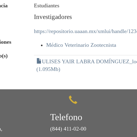
cia
Estudiantes
Investigadores
https://repositorio.uaaan.mx/xmlui/handle/1
iones
Médico Veterinario Zootecnista
o(s)
ULISES YAIR LABRA DOMÍNGUEZ_loc
(1.095Mb)
Telefono
a,
(844) 411-02-00