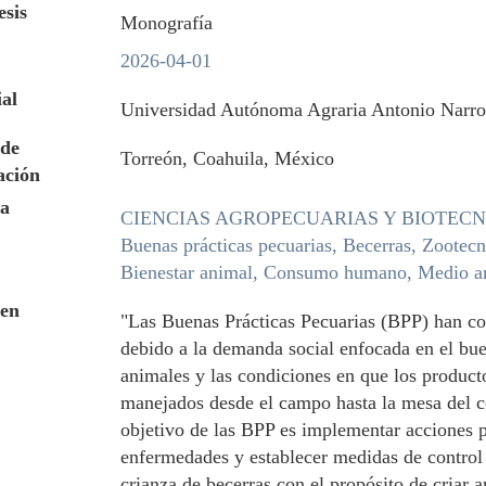
esis
Monografía
2026-04-01
ial
Universidad Autónoma Agraria Antonio Narr
de
Torreón, Coahuila, México
ación
a
CIENCIAS AGROPECUARIAS Y BIOTEC
Buenas prácticas pecuarias, Becerras, Zootecn
Bienestar animal, Consumo humano, Medio a
en
"Las Buenas Prácticas Pecuarias (BPP) han co
debido a la demanda social enfocada en el buen
animales y las condiciones en que los product
manejados desde el campo hasta la mesa del 
objetivo de las BPP es implementar acciones p
enfermedades y establecer medidas de control 
crianza de becerras con el propósito de criar 