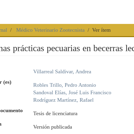
mal
Médico Veterinario Zootecnista
Ver ítem
as prácticas pecuarias en becerras le
Villarreal Saldivar, Andrea
 (es)
Robles Trillo, Pedro Antonio
Sandoval Elías, José Luis Francisco
Rodríguez Martínez, Rafael
Documento
Tesis de licenciatura
n
Versión publicada