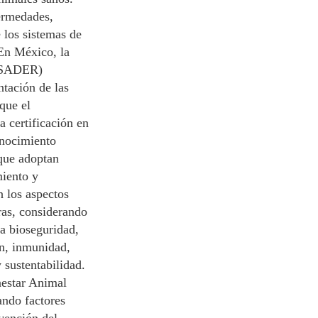
fermedades,
 los sistemas de
 En México, la
 (SADER)
ntación de las
que el
a certificación en
onocimiento
 que adoptan
miento y
n los aspectos
ras, considerando
a bioseguridad,
n, inmunidad,
y sustentabilidad.
nestar Animal
ando factores