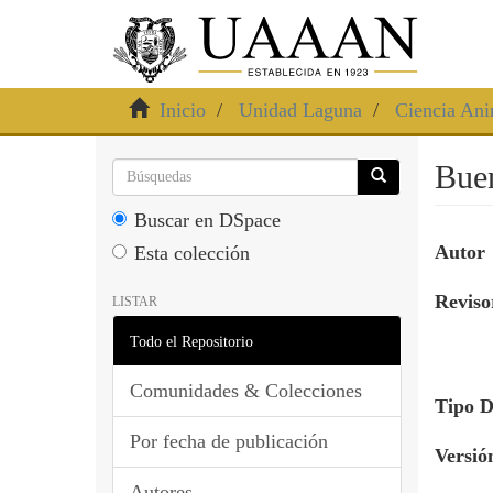
Inicio
Unidad Laguna
Ciencia Ani
Buen
Buscar en DSpace
Autor
Esta colección
Revisor
LISTAR
Todo el Repositorio
Comunidades & Colecciones
Tipo 
Por fecha de publicación
Versió
Autores