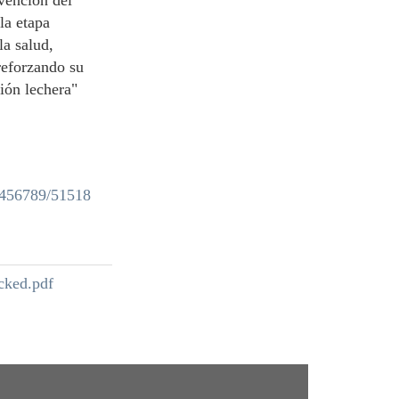
evención del
la etapa
la salud,
reforzando su
ión lechera"
23456789/51518
ed.pdf