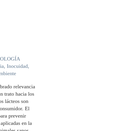
o
NOLOGÍA
ia, Inocuidad,
mbiente
brado relevancia
 trato hacia los
os lácteos son
consumidor. El
ara prevenir
aplicadas en la
animales sanos.